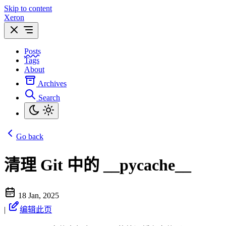
Skip to content
Xeron
Posts
Tags
About
Archives
Search
Go back
清理 Git 中的 __pycache__
18 Jan, 2025
|
编辑此页