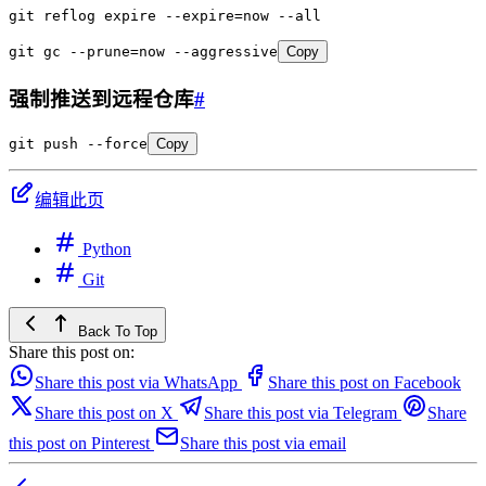
git
 reflog
 expire
 --expire=now
 --all
git
 gc
 --prune=now
 --aggressive
Copy
强制推送到远程仓库
#
git
 push
 --force
Copy
编辑此页
Python
Git
Back To Top
Share this post on:
Share this post via WhatsApp
Share this post on Facebook
Share this post on X
Share this post via Telegram
Share
this post on Pinterest
Share this post via email