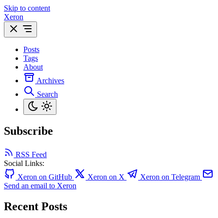
Skip to content
Xeron
Posts
Tags
About
Archives
Search
Subscribe
RSS Feed
Social Links:
Xeron on GitHub
Xeron on X
Xeron on Telegram
Send an email to Xeron
Recent Posts