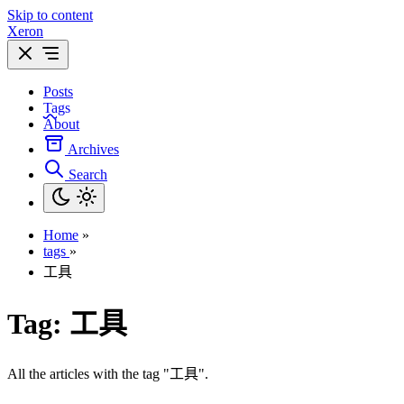
Skip to content
Xeron
Posts
Tags
About
Archives
Search
Home
»
tags
»
工具
Tag:
工具
All the articles with the tag "工具".