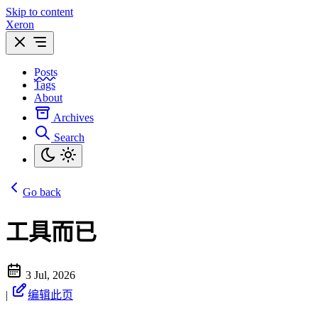
Skip to content
Xeron
Posts
Tags
About
Archives
Search
Go back
工具而已
3 Jul, 2026
|
编辑此页