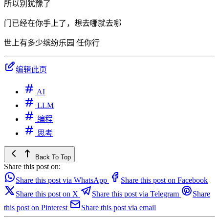
所以别犹豫了
门已经在你手上了，想去哪就去哪
世上有多少缤纷乐园 任你行
编辑此页
AI
LLM
编程
思考
Back To Top
Share this post on:
Share this post via WhatsApp
Share this post on Facebook
Share this post on X
Share this post via Telegram
Share
this post on Pinterest
Share this post via email